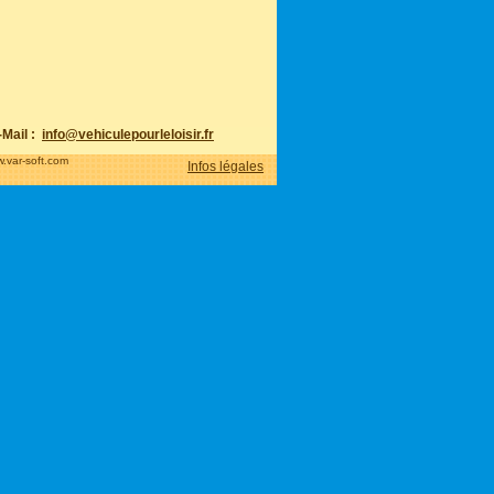
Mail :
info@vehiculepourleloisir.fr
.var-soft.com
Infos légales