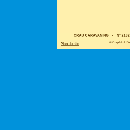
CRAU CARAVANING - N° 2132 RN 
© Graphik & De
Plan du site