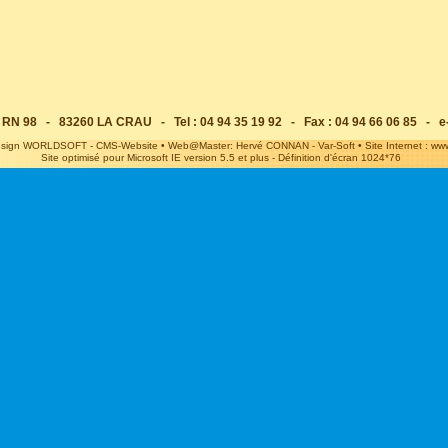
98 - 83260 LA CRAU - Tel : 04 94 35 19 92 - Fax : 04 94 66 06 85 - e-
sign WORLDSOFT - CMS-Website • Web@Master: Hervé CONNAN - Var-Soft • Site Internet : www
Site optimisé pour Microsoft IE version 5.5 et plus - Définition d'écran 1024*76