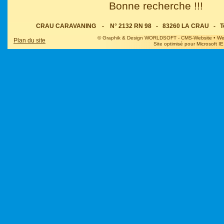
Bonne recherche !!!
CRAU CARAVANING - N° 2132 RN 98 - 83260 LA CRAU - Tel : 0
© Graphik & Design WORLDSOFT - CMS-Website • Web@
Plan du site
Site optimisé pour Microsoft IE