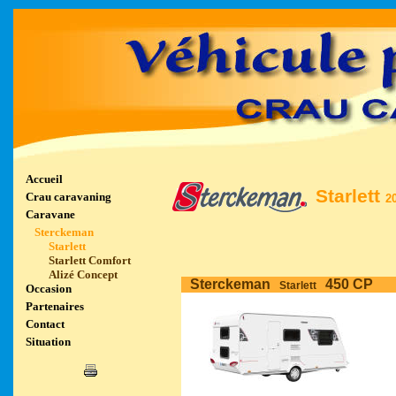
Accueil
Starlett
Crau caravaning
2
Caravane
Sterckeman
Starlett
Starlett Comfort
Alizé Concept
Sterckeman
450 CP
Starlett
Occasion
Partenaires
Contact
Situation