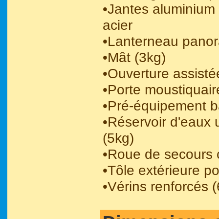
•Jantes aluminium
acier
•Lanterneau pano
•Mât (3kg)
•Ouverture assist
•Porte moustiquair
•Pré-équipement ba
•Réservoir d'eaux 
(5kg)
•Roue de secours c
•Tôle extérieure po
•Vérins renforcés (