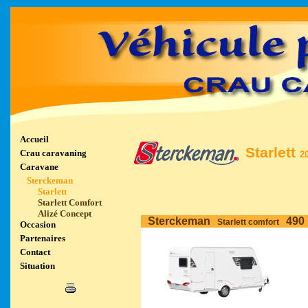
Accueil
Starlett
Crau caravaning
2
Caravane
Sterckeman
Starlett
Starlett Comfort
Alizé Concept
Sterckeman
490
Starlett comfort
Occasion
Partenaires
Contact
Situation