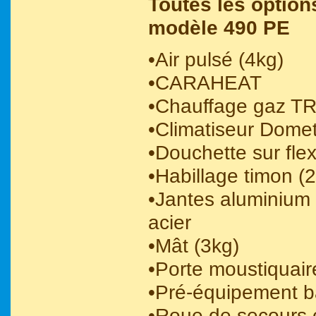
Toutes les option
modèle 490 PE
•Air pulsé (4kg)
•CARAHEAT
•Chauffage gaz T
•Climatiseur Dome
•Douchette sur flex
•Habillage timon (
•Jantes aluminium
acier
•Mât (3kg)
•Porte moustiquair
•Pré-équipement ba
•Roue de secours c